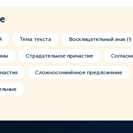
ме
й
Тема текста
Восклицательный знак (!)
имы
Страдательное причастие
Согласн
ичастия
Сложносочинённое предложение
ельные