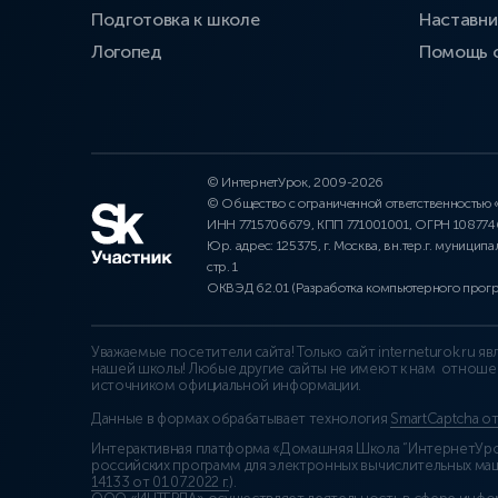
Подготовка к школе
Наставни
Логопед
Помощь 
© ИнтернетУрок, 2009-2026
© Общество с ограниченной ответственностью
ИНН 7715706679, КПП 771001001, ОГРН 10877
Юр. адрес: 125375, г. Москва, вн.тер.г. муниципа
стр. 1
ОКВЭД 62.01 (Разработка компьютерного прог
Уважаемые посетители сайта! Только сайт interneturok.ru 
нашей школы! Любые другие сайты не имеют к нам отноше
источником официальной информации.
Данные в формах обрабатывает технология
SmartCaptcha о
Интерактивная платформа «Домашняя Школа “ИнтернетУрок
российских программ для электронных вычислительных маши
14133 от 01.07.2022 г.
).