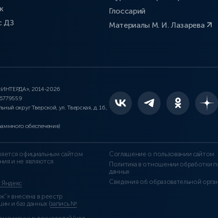
к
Глоссарий
с ДЗ
Материалы М. И. Лазарева
 «ИНТЕРДА», 2014-2026
46779559
льный округ Тверской, ул. Тверская, д. 16,
раммного обеспечения)
является официальным сайтом
Соглашение о пользовании сайтом
ния и не являются
Политика в отношении обработки п
данных
Сведения об образовательной орга
т Яндекс
”» внесена в реестр
н и баз данных (
запись №