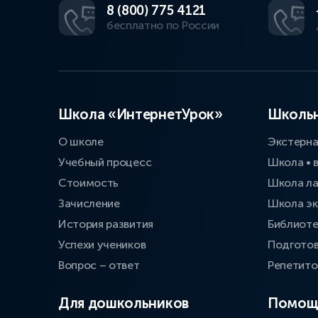
8 (800) 775 4121
бесплатно по России
Школа «ИнтернетУрок»
Школьн
О школе
Экстерн
Учебный процесс
Школа • 
Стоимость
Школа л
Зачисление
Школа эк
История развития
Библиоте
Успехи учеников
Подготов
Вопрос – ответ
Репетит
Для дошкольников
Помощ