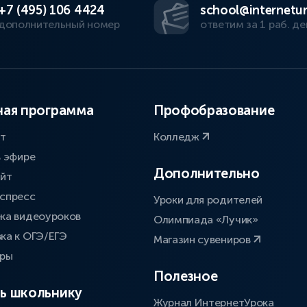
+7 (495) 106 4424
school@internetur
дополнительный номер
ответим за 1 раб. де
ая программа
Профобразование
ат
Колледж
в эфире
Дополнительно
айт
спресс
Уроки для родителей
ка видеоуроков
Олимпиада «Лучик»
ка к ОГЭ/ЕГЭ
Магазин сувениров
оры
Полезное
ь школьнику
Журнал ИнтернетУрока