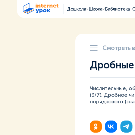
Дошкола
Школа
Библиотека
О
Смотреть 
Дробные 
Числительные, об
(3/7). Дробное ч
порядкового (зна