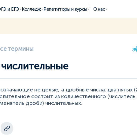
ГЭ и ЕГЭ
Колледж
Репетиторы и курсы
О нас
все термины
числительные
означающие не целые, а дробные числа: два пятых (2
ислительное состоит из количественного (числитель
менатель дроби) числительных.