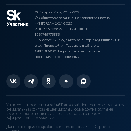
© ИнтернетУрок, 2009-2026
© Общество с ограниченной ответственностью
«ИНТЕРДА», 2014-2026
ИНН 7715706679, КПП 771001001, ОГРН
1087746779559
Юр. адрес: 125375, г. Москва, вн.тер.г. муниципальный
округ Тверской, ул. Тверская, д. 16, стр. 1
ОКВЭД 62.01 (Разработка компьютерного
программного обеспечения)
Уважаемые посетители сайта! Только сайт interneturok.ru является
официальным сайтом нашей школы! Любые другие сайты не
имеют к нам отношения и не являются источником
официальной информации.
Данные в формах обрабатывает технология
SmartCaptcha от