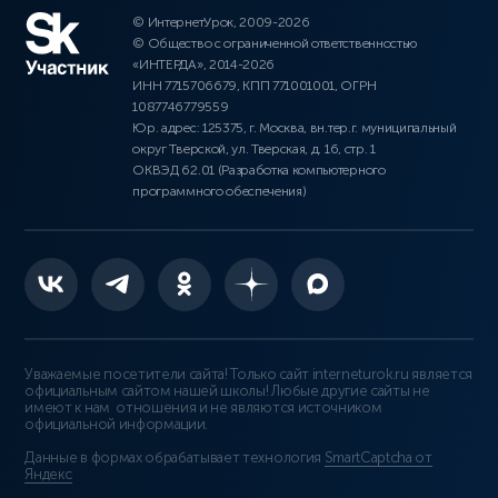
© ИнтернетУрок, 2009-2026
© Общество с ограниченной ответственностью
«ИНТЕРДА», 2014-2026
ИНН 7715706679, КПП 771001001, ОГРН
1087746779559
Юр. адрес: 125375, г. Москва, вн.тер.г. муниципальный
округ Тверской, ул. Тверская, д. 16, стр. 1
ОКВЭД 62.01 (Разработка компьютерного
программного обеспечения)
Уважаемые посетители сайта! Только сайт interneturok.ru является
официальным сайтом нашей школы! Любые другие сайты не
имеют к нам отношения и не являются источником
официальной информации.
Данные в формах обрабатывает технология
SmartCaptcha от
Яндекс