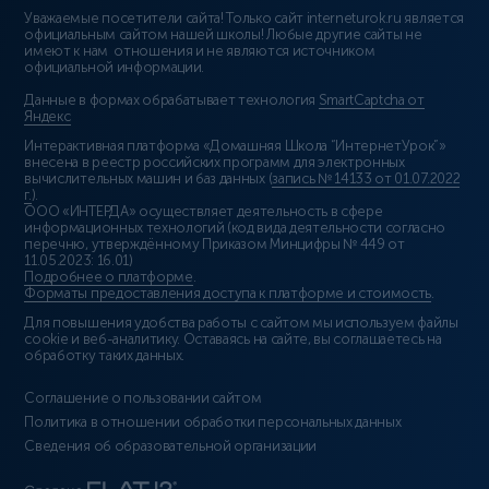
Уважаемые посетители сайта! Только сайт interneturok.ru является
официальным сайтом нашей школы! Любые другие сайты не
имеют к нам отношения и не являются источником
официальной информации.
Данные в формах обрабатывает технология
SmartCaptcha от
Яндекс
Интерактивная платформа «Домашняя Школа “ИнтернетУрок”»
внесена в реестр российских программ для электронных
вычислительных машин и баз данных (
запись № 14133 от 01.07.2022
г.
).
ООО «ИНТЕРДА» осуществляет деятельность в сфере
информационных технологий (код вида деятельности согласно
перечню, утверждённому Приказом Минцифры № 449 от
11.05.2023: 16.01)
Подробнее о платформе
.
Форматы предоставления доступа к платформе и стоимость
.
Для повышения удобства работы с сайтом мы используем файлы
cookie и веб-аналитику. Оставаясь на сайте, вы соглашаетесь на
обработку таких данных.
Соглашение о пользовании сайтом
Политика в отношении обработки персональных данных
Сведения об образовательной организации