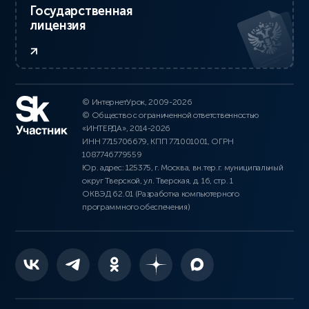
Государственная
лицензия
© ИнтернетУрок, 2009-2026
© Общество с ограниченной ответственностью
«ИНТЕРДА», 2014-2026
ИНН 7715706679, КПП 771001001, ОГРН
1087746779559
Юр. адрес: 125375, г. Москва, вн.тер.г. муниципальный
округ Тверской, ул. Тверская, д. 16, стр. 1
ОКВЭД 62.01 (Разработка компьютерного
программного обеспечения)