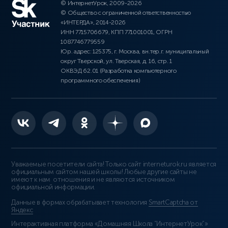
© ИнтернетУрок, 2009-2026
© Общество с ограниченной ответственностью
«ИНТЕРДА», 2014-2026
ИНН 7715706679, КПП 771001001, ОГРН
1087746779559
Юр. адрес: 125375, г. Москва, вн.тер.г. муниципальный
округ Тверской, ул. Тверская, д. 16, стр. 1
ОКВЭД 62.01 (Разработка компьютерного
программного обеспечения)
Уважаемые посетители сайта! Только сайт interneturok.ru является
официальным сайтом нашей школы! Любые другие сайты не
имеют к нам отношения и не являются источником
официальной информации.
Данные в формах обрабатывает технология
SmartCaptcha от
Яндекс
Интерактивная платформа «Домашняя Школа “ИнтернетУрок”»