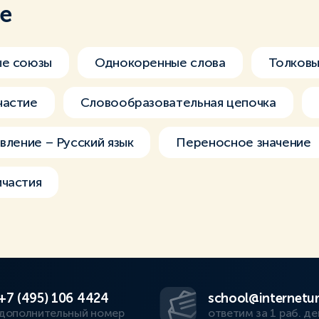
ме
ые союзы
Однокоренные слова
Толковы
частие
Словообразовательная цепочка
вление – Русский язык
Переносное значение
ичастия
+7 (495) 106 4424
school@internetur
дополнительный номер
ответим за 1 раб. де