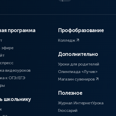
ая программа
Профобразование
ат
Колледж
в эфире
Дополнительно
айт
спресс
Уроки для родителей
ка видеоуроков
Олимпиада «Лучик»
ка к ОГЭ/ЕГЭ
Магазин сувениров
оры
Полезное
ь школьнику
Журнал ИнтернетУрока
к
Глоссарий