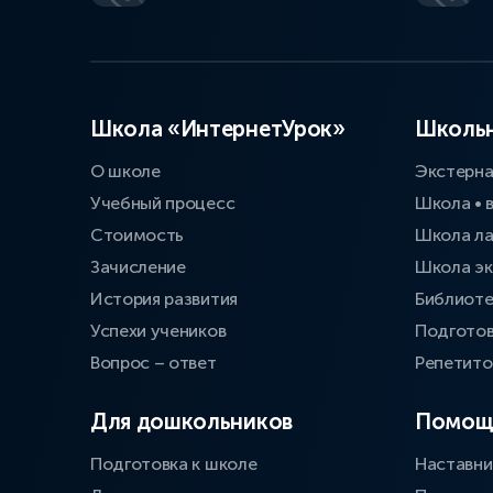
Школа «ИнтернетУрок»
Школьн
О школе
Экстерн
Учебный процесс
Школа • 
Стоимость
Школа л
Зачисление
Школа эк
История развития
Библиоте
Успехи учеников
Подготов
Вопрос – ответ
Репетит
Для дошкольников
Помощ
Подготовка к школе
Наставни