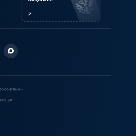
ерсональных
низации