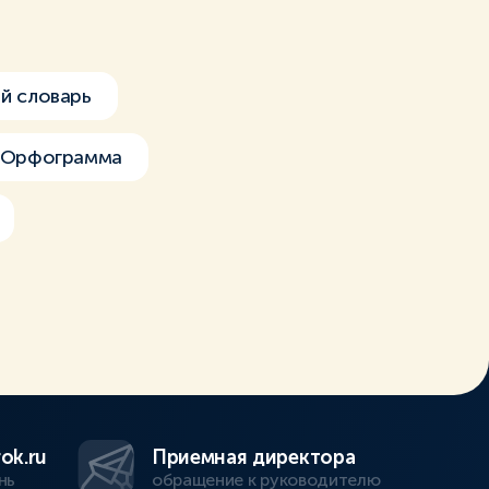
й словарь
Орфограмма
ok.ru
Приемная директора
нь
обращение к руководителю