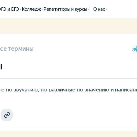
ГЭ и ЕГЭ
Колледж
Репетиторы и курсы
О нас
все термины
ы
е по звучанию, но различные по значению и написани