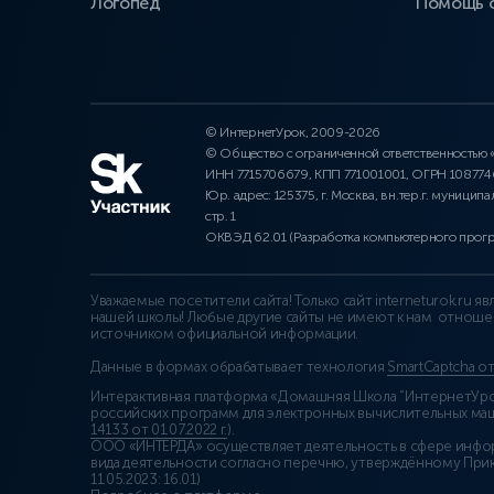
Логопед
Помощь 
© ИнтернетУрок, 2009-2026
© Общество с ограниченной ответственностью
ИНН 7715706679, КПП 771001001, ОГРН 10877
Юр. адрес: 125375, г. Москва, вн.тер.г. муниципа
стр. 1
ОКВЭД 62.01 (Разработка компьютерного прог
Уважаемые посетители сайта! Только сайт interneturok.ru 
нашей школы! Любые другие сайты не имеют к нам отноше
источником официальной информации.
Данные в формах обрабатывает технология
SmartCaptcha о
Интерактивная платформа «Домашняя Школа “ИнтернетУрок
российских программ для электронных вычислительных маши
14133 от 01.07.2022 г.
).
ООО «ИНТЕРДА» осуществляет деятельность в сфере инфо
вида деятельности согласно перечню, утверждённому При
11.05.2023: 16.01)