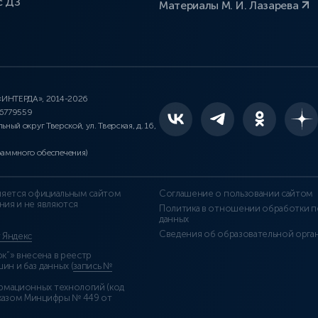
с ДЗ
Материалы М. И. Лазарева
 «ИНТЕРДА», 2014-2026
46779559
льный округ Тверской, ул. Тверская, д. 16,
раммного обеспечения)
является официальным сайтом
Соглашение о пользовании сайтом
ния и не являются
Политика в отношении обработки п
данных
Сведения об образовательной орга
т Яндекс
”» внесена в реестр
н и баз данных (
запись №
рмационных технологий (код
казом Минцифры № 449 от