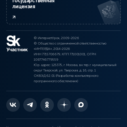
Государственная
лицензия
© ИнтернетУрок, 2009-2026
© Общество с ограниченной ответственностью
«ИНТЕРДА», 2014-2026
ИНН 7715706679, КПП 771001001, ОГРН
1087746779559
Юр. адрес: 125375, г. Москва, вн.тер.г. муниципальный
округ Тверской, ул. Тверская, д. 16, стр. 1
ОКВЭД 62.01 (Разработка компьютерного
программного обеспечения)