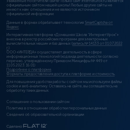
Уважаемые посетители сайта! Только сайт interneturok.ru является
официальным сайтом нашей школы! Любые другие сайты не
имеют к нам отношения и не являются источником
официальной информации.
Данные в формах обрабатывает технология
SmartCaptcha от
Яндекс
Интерактивная платформа «Домашняя Школа “ИнтернетУрок”»
внесена в реестр российских программ для электронных
вычислительных машин и баз данных (
запись № 14133 от 01.07.2022
г.
).
ООО «ИНТЕРДА» осуществляет деятельность в сфере
информационных технологий (код вида деятельности согласно
перечню, утверждённому Приказом Минцифры № 449 от
11.05.2023: 16.01)
Подробнее о платформе
.
Форматы предоставления доступа к платформе и стоимость
.
Для повышения удобства работы с сайтом мы используем файлы
cookie и веб-аналитику. Оставаясь на сайте, вы соглашаетесь на
обработку таких данных.
Соглашение о пользовании сайтом
Политика в отношении обработки персональных данных
Сведения об образовательной организации