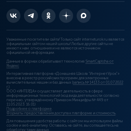
Уважаемые посетители сайта! Только сайт interneturok.ru является
официальным сайтом нашей школы! Любые другие сайты не
имеют к нам отношения и не являются источником
официальной информации.
Данные в формах обрабатывает технология
SmartCaptcha от
Яндекс
Интерактивная платформа «Домашняя Школа “ИнтернетУрок”»
внесена в реестр российских программ для электронных
вычислительных машин и баз данных (
запись № 14133 от 01.07.2022
г.
).
ООО «ИНТЕРДА» осуществляет деятельность в сфере
информационных технологий (код вида деятельности согласно
перечню, утверждённому Приказом Минцифры № 449 от
11.05.2023: 16.01)
Подробнее о платформе
.
Форматы предоставления доступа к платформе и стоимость
.
Для повышения удобства работы с сайтом мы используем файлы
cookie и веб-аналитику. Оставаясь на сайте, вы соглашаетесь на
обработку таких данных.