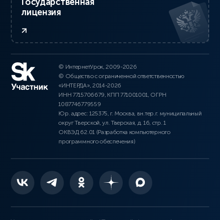
Государственная
лицензия
© ИнтернетУрок, 2009-2026
© Общество с ограниченной ответственностью
«ИНТЕРДА», 2014-2026
ИНН 7715706679, КПП 771001001, ОГРН
1087746779559
Юр. адрес: 125375, г. Москва, вн.тер.г. муниципальный
округ Тверской, ул. Тверская, д. 16, стр. 1
ОКВЭД 62.01 (Разработка компьютерного
программного обеспечения)