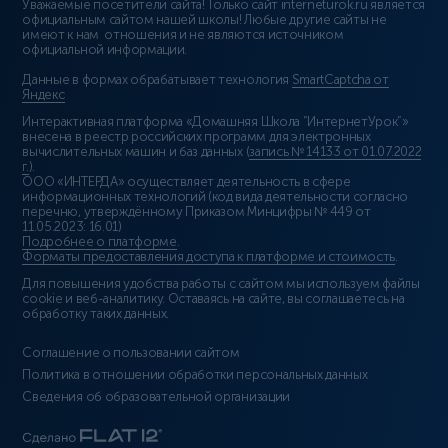
Уважаемые посетители сайта! Только сайт interneturok.ru является
официальным сайтом нашей школы! Любые другие сайты не
имеют к нам отношения и не являются источником
официальной информации.
Данные в формах обрабатывает технология
SmartCaptcha от
Яндекс
Интерактивная платформа «Домашняя Школа “ИнтернетУрок”»
внесена в реестр российских программ для электронных
вычислительных машин и баз данных (
запись № 14133 от 01.07.2022
г.
).
ООО «ИНТЕРДА» осуществляет деятельность в сфере
информационных технологий (код вида деятельности согласно
перечню, утверждённому Приказом Минцифры № 449 от
11.05.2023: 16.01)
Подробнее о платформе
.
Форматы предоставления доступа к платформе и стоимость
.
Для повышения удобства работы с сайтом мы используем файлы
cookie и веб-аналитику. Оставаясь на сайте, вы соглашаетесь на
обработку таких данных.
Соглашение о пользовании сайтом
Политика в отношении обработки персональных данных
Сведения об образовательной организации