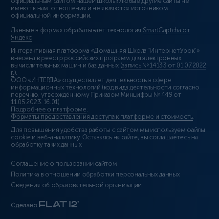
официальным сайтом нашей школы! Любые другие сайты не
имеют к нам отношения и не являются источником
официальной информации.
Данные в формах обрабатывает технология
SmartCaptcha от
Яндекс
Интерактивная платформа «Домашняя Школа “ИнтернетУрок”»
внесена в реестр российских программ для электронных
вычислительных машин и баз данных (
запись № 14133 от 01.07.2022
г.
).
ООО «ИНТЕРДА» осуществляет деятельность в сфере
информационных технологий (код вида деятельности согласно
перечню, утверждённому Приказом Минцифры № 449 от
11.05.2023: 16.01)
Подробнее о платформе
.
Форматы предоставления доступа к платформе и стоимость
.
Для повышения удобства работы с сайтом мы используем файлы
cookie и веб-аналитику. Оставаясь на сайте, вы соглашаетесь на
обработку таких данных.
Соглашение о пользовании сайтом
Политика в отношении обработки персональных данных
Сведения об образовательной организации