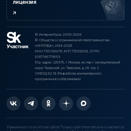
лицензия
© ИнтернетУрок, 2009-2026
© Общество с ограниченной ответственностью
«ИНТЕРДА», 2014-2026
ИНН 7715706679, КПП 771001001, ОГРН
1087746779559
Юр. адрес: 125375, г. Москва, вн.тер.г. муниципальный
округ Тверской, ул. Тверская, д. 16, стр. 1
ОКВЭД 62.01 (Разработка компьютерного
программного обеспечения)
Уважаемые посетители сайта! Только сайт interneturok.ru является