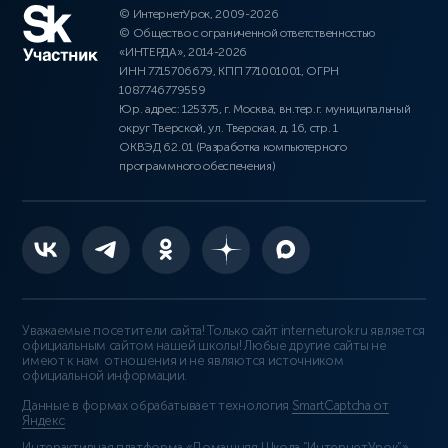
© ИнтернетУрок, 2009-2026
© Общество с ограниченной ответственностью
«ИНТЕРДА», 2014-2026
ИНН 7715706679, КПП 771001001, ОГРН
1087746779559
Юр. адрес: 125375, г. Москва, вн.тер.г. муниципальный
округ Тверской, ул. Тверская, д. 16, стр. 1
ОКВЭД 62.01 (Разработка компьютерного
программного обеспечения)
Уважаемые посетители сайта! Только сайт interneturok.ru является
официальным сайтом нашей школы! Любые другие сайты не
имеют к нам отношения и не являются источником
официальной информации.
Данные в формах обрабатывает технология
SmartCaptcha от
Яндекс