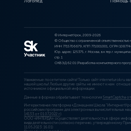
Логопед
Помощь 
© ИнтернетУрок, 2009-2026
© Общество с ограниченной ответственностью
ИНН 7715706679, КПП 771001001, ОГРН 10877
Юр. адрес: 125375, г. Москва, вн.тер.г. муниципа
стр. 1
ОКВЭД 62.01 (Разработка компьютерного прог
Уважаемые посетители сайта! Только сайт interneturok.ru 
нашей школы! Любые другие сайты не имеют к нам отноше
источником официальной информации.
Данные в формах обрабатывает технология
SmartCaptcha о
Интерактивная платформа «Домашняя Школа “ИнтернетУрок
российских программ для электронных вычислительных маши
14133 от 01.07.2022 г.
).
ООО «ИНТЕРДА» осуществляет деятельность в сфере инфо
вида деятельности согласно перечню, утверждённому При
11.05.2023: 16.01)