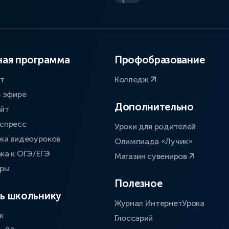
ая программа
Профобразование
ат
Колледж
в эфире
Дополнительно
айт
спресс
Уроки для родителей
ка видеоуроков
Олимпиада «Лучик»
ка к ОГЭ/ЕГЭ
Магазин сувениров
оры
Полезное
ь школьнику
Журнал ИнтернетУрока
к
Глоссарий