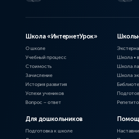
Школа «ИнтернетУрок»
Школьн
О школе
Экстерн
Учебный процесс
Школа • 
Стоимость
Школа л
Зачисление
Школа эк
История развития
Библиоте
Успехи учеников
Подготов
Вопрос – ответ
Репетит
Для дошкольников
Помощ
Подготовка к школе
Наставни