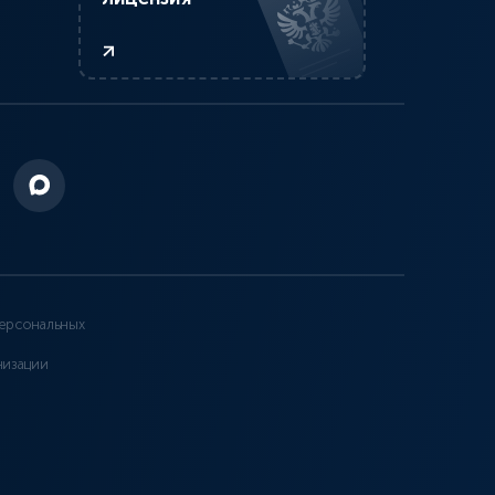
ерсональных
низации