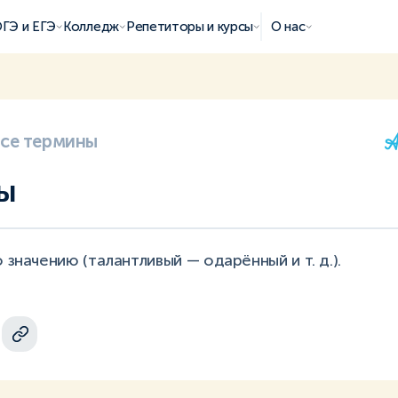
ГЭ и ЕГЭ
Колледж
Репетиторы и курсы
О нас
все термины
ы
 значению (талантливый — одарённый и т. д.).