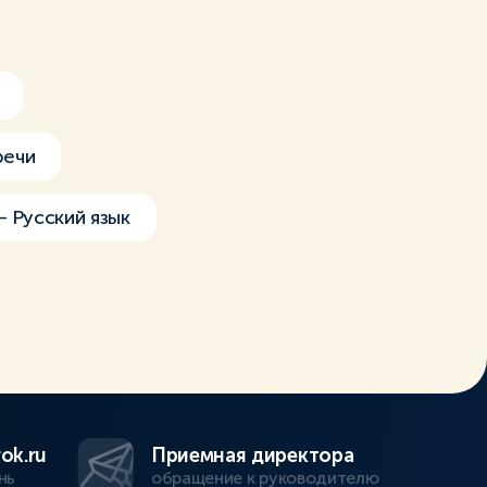
речи
– Русский язык
ok.ru
Приемная директора
нь
обращение к руководителю