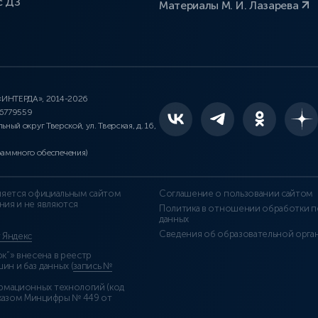
с ДЗ
Материалы М. И. Лазарева
 «ИНТЕРДА», 2014-2026
46779559
льный округ Тверской, ул. Тверская, д. 16,
раммного обеспечения)
является официальным сайтом
Соглашение о пользовании сайтом
ния и не являются
Политика в отношении обработки п
данных
Сведения об образовательной орга
т Яндекс
”» внесена в реестр
н и баз данных (
запись №
рмационных технологий (код
казом Минцифры № 449 от