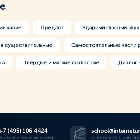
ме
мыкание
Предлог
Ударный гласный звук
а существительные
Самостоятельные части 
ка
Твёрдые и мягкие согласные
Диалог 
+7 (495) 106 4424
school@internetur
дополнительный номер
ответим за 1 раб. де