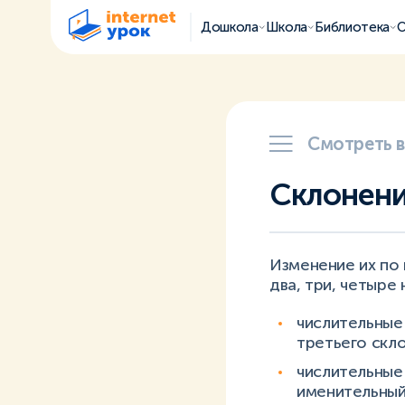
Дошкола
Школа
Библиотека
О
Смотреть 
Склонени
Изменение их по 
два, три, четыре
числительные
третьего скло
числительные
именительный