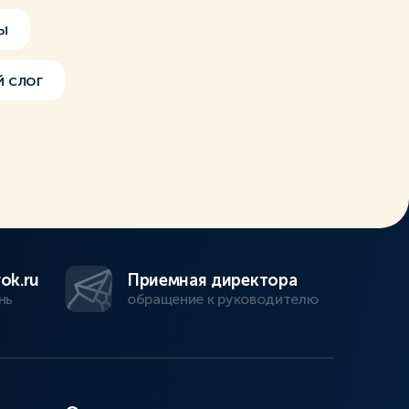
ы
 слог
ok.ru
Приемная директора
нь
обращение к руководителю