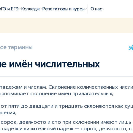
ГЭ и ЕГЭ
Колледж
Репетиторы и курсы
О нас
все термины
е имён числительных
падежам и числам. Склонение количественных числи
 напоминает склонение имён прилагательных;
 от пяти до двадцати и тридцать склоняются как с
нения;
 сорок, девяносто и сто при склонении имеют лишь
 падеж и винительный падеж — сорок, девяносто, с