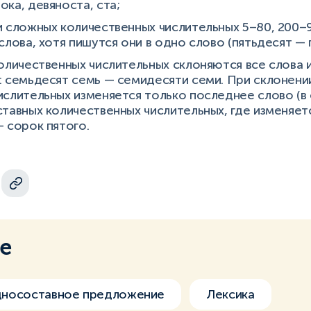
ка, девяноста, ста;
и сложных количественных числительных 5–80, 200–
слова, хотя пишутся они в одно слово (пятьдесят — 
оличественных числительных склоняются все слова и
: семьдесят семь — семидесяти семи. При склонени
ислительных изменяется только последнее слово (в 
тавных количественных числительных, где изменяет
 сорок пятого.
ме
носоставное предложение
Лексика