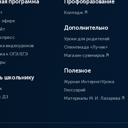
ая программа
Профобразование
ат
Колледж
в эфире
Дополнительно
айт
спресс
Уроки для родителей
ка видеоуроков
Олимпиада «Лучик»
ка к ОГЭ/ЕГЭ
Магазин сувениров
оры
Полезное
ь школьнику
Журнал ИнтернетУрока
к
Глоссарий
с ДЗ
Материалы М. И. Лазарева