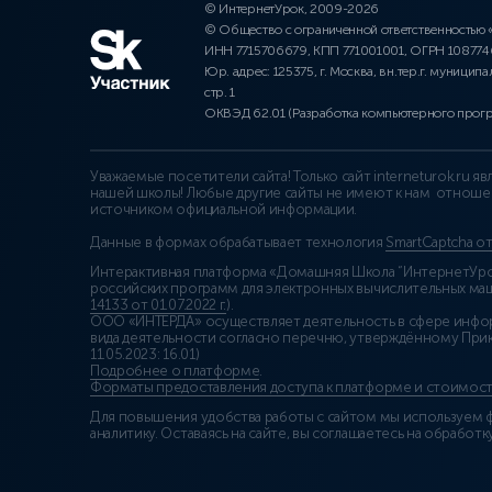
© ИнтернетУрок, 2009-2026
© Общество с ограниченной ответственностью
ИНН 7715706679, КПП 771001001, ОГРН 10877
Юр. адрес: 125375, г. Москва, вн.тер.г. муниципа
стр. 1
ОКВЭД 62.01 (Разработка компьютерного прог
Уважаемые посетители сайта! Только сайт interneturok.ru 
нашей школы! Любые другие сайты не имеют к нам отноше
источником официальной информации.
Данные в формах обрабатывает технология
SmartCaptcha о
Интерактивная платформа «Домашняя Школа “ИнтернетУрок
российских программ для электронных вычислительных маши
14133 от 01.07.2022 г.
).
ООО «ИНТЕРДА» осуществляет деятельность в сфере инфо
вида деятельности согласно перечню, утверждённому При
11.05.2023: 16.01)
Подробнее о платформе
.
Форматы предоставления доступа к платформе и стоимост
Для повышения удобства работы с сайтом мы используем ф
аналитику. Оставаясь на сайте, вы соглашаетесь на обработку