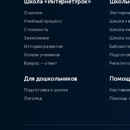
Школа «ИнтернетУрок»
Школьн
О школе
Экстерн
Учебный процесс
Школа • 
Стоимость
Школа л
Зачисление
Школа эк
История развития
Библиоте
Успехи учеников
Подготов
Вопрос – ответ
Репетит
Для дошкольников
Помощ
Подготовка к школе
Наставни
Логопед
Помощь 