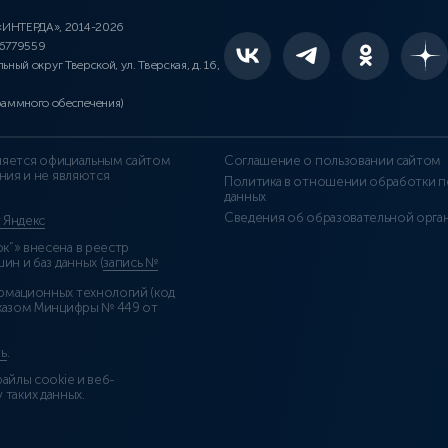
 «ИНТЕРДА», 2014-2026
46779559
льный округ Тверской, ул. Тверская, д. 16,
раммного обеспечения)
является официальным сайтом
Соглашение о пользовании сайтом
ния и не являются
Политика в отношении обработки п
данных
Сведения об образовательной орга
т Яндекс
”» внесена в реестр
н и баз данных (
запись №
рмационных технологий (код
казом Минцифры № 449 от
ь
.
айлы cookie и веб-
 таких данных.