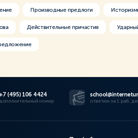
ение
Производные предлоги
Историзм
ова
Действительные причастия
Ударный
редложение
+7 (495) 106 4424
school@internetur
дополнительный номер
ответим за 1 раб. де