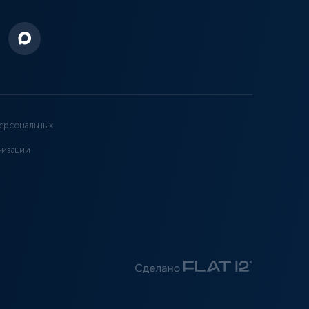
ерсональных
низации