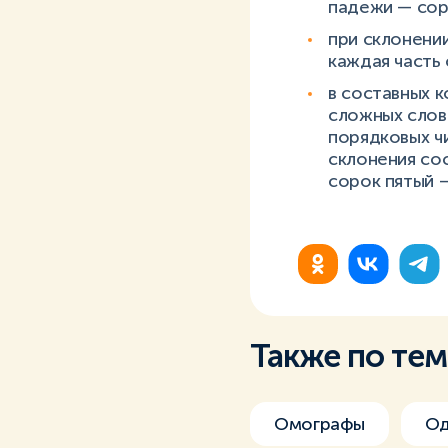
падежи — соро
при склонени
каждая часть 
в составных к
сложных слов
порядковых ч
склонения сос
сорок пятый —
Также по те
Омографы
Од