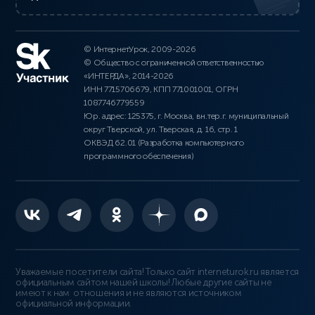
© ИнтернетУрок, 2009-2026
© Общество с ограниченной ответственностью
«ИНТЕРДА», 2014-2026
ИНН 7715706679, КПП 771001001, ОГРН
1087746779559
Юр. адрес: 125375, г. Москва, вн.тер.г. муниципальный
округ Тверской, ул. Тверская, д. 16, стр. 1
ОКВЭД 62.01 (Разработка компьютерного
программного обеспечения)
Уважаемые посетители сайта! Только сайт interneturok.ru является
официальным сайтом нашей школы! Любые другие сайты не
имеют к нам отношения и не являются источником
официальной информации.