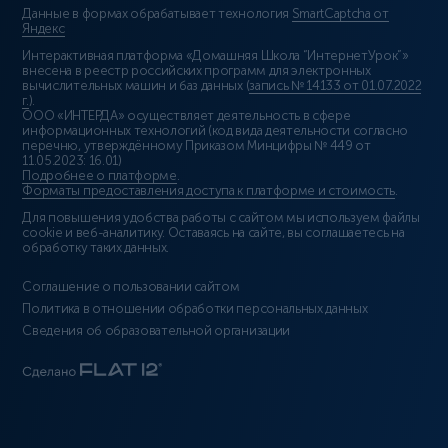
Данные в формах обрабатывает технология
SmartCaptcha от
Яндекс
Интерактивная платформа «Домашняя Школа “ИнтернетУрок”»
внесена в реестр российских программ для электронных
вычислительных машин и баз данных (
запись № 14133 от 01.07.2022
г.
).
ООО «ИНТЕРДА» осуществляет деятельность в сфере
информационных технологий (код вида деятельности согласно
перечню, утверждённому Приказом Минцифры № 449 от
11.05.2023: 16.01)
Подробнее о платформе
.
Форматы предоставления доступа к платформе и стоимость
.
Для повышения удобства работы с сайтом мы используем файлы
cookie и веб-аналитику. Оставаясь на сайте, вы соглашаетесь на
обработку таких данных.
Соглашение о пользовании сайтом
Политика в отношении обработки персональных данных
Сведения об образовательной организации