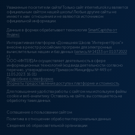
Уважаемые посетители сайта! Только сайт interneturok.ru является
официальным сайтом нашей школы! Любые другие сайты не
имеют к нам отношения и не являются источником
официальной информации.
Данные в формах обрабатывает технология
SmartCaptcha от
Яндекс
Интерактивная платформа «Домашняя Школа “ИнтернетУрок”»
внесена в реестр российских программ для электронных
вычислительных машин и баз данных (
запись № 14133 от 01.07.2022
г.
).
ООО «ИНТЕРДА» осуществляет деятельность в сфере
информационных технологий (код вида деятельности согласно
перечню, утверждённому Приказом Минцифры № 449 от
11.05.2023: 16.01)
Подробнее о платформе
.
Форматы предоставления доступа к платформе и стоимость
.
Для повышения удобства работы с сайтом мы используем файлы
cookie и веб-аналитику. Оставаясь на сайте, вы соглашаетесь на
обработку таких данных.
Соглашение о пользовании сайтом
Политика в отношении обработки персональных данных
Сведения об образовательной организации