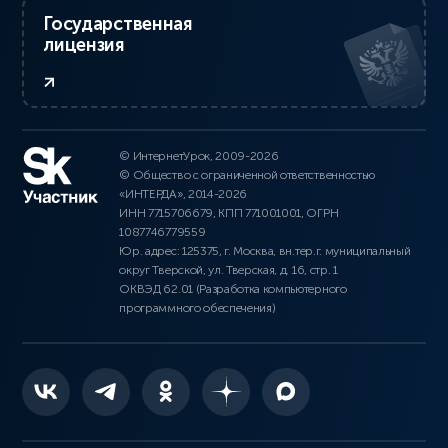
Государственная
лицензия
© ИнтернетУрок, 2009-2026
© Общество с ограниченной ответственностью
«ИНТЕРДА», 2014-2026
ИНН 7715706679, КПП 771001001, ОГРН
1087746779559
Юр. адрес: 125375, г. Москва, вн.тер.г. муниципальный
округ Тверской, ул. Тверская, д. 16, стр. 1
ОКВЭД 62.01 (Разработка компьютерного
программного обеспечения)