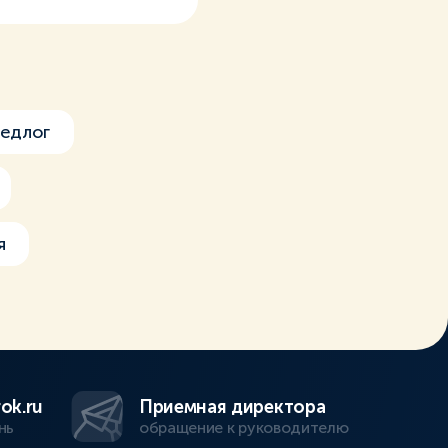
едлог
я
ok.ru
Приемная директора
нь
обращение к руководителю