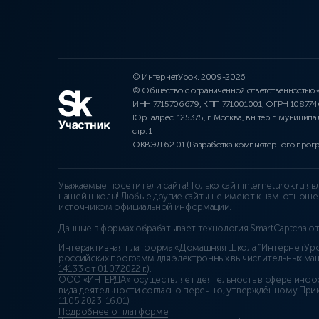
© ИнтернетУрок, 2009-2026
© Общество с ограниченной ответственностью
ИНН 7715706679, КПП 771001001, ОГРН 10877
Юр. адрес: 125375, г. Москва, вн.тер.г. муниципа
стр. 1
ОКВЭД 62.01 (Разработка компьютерного прог
Уважаемые посетители сайта! Только сайт interneturok.ru 
нашей школы! Любые другие сайты не имеют к нам отноше
источником официальной информации.
Данные в формах обрабатывает технология
SmartCaptcha о
Интерактивная платформа «Домашняя Школа “ИнтернетУрок
российских программ для электронных вычислительных маши
14133 от 01.07.2022 г.
).
ООО «ИНТЕРДА» осуществляет деятельность в сфере инфо
вида деятельности согласно перечню, утверждённому При
11.05.2023: 16.01)
Подробнее о платформе
.