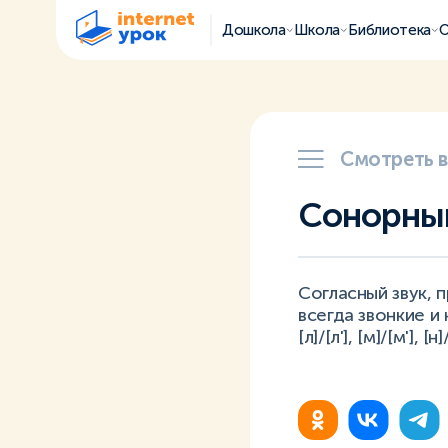
Дошкола
Школа
Библиотека
О
Смотреть 
Сонорный
Согласный звук, 
всегда звонкие и 
[л]/[л'], [м]/[м'], [н]/