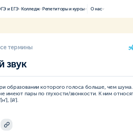
ГЭ и ЕГЭ
Колледж
Репетиторы и курсы
О нас
все термины
 звук
при образовании которого голоса больше, чем шума.
не имеют пары по глухости/звонкости. К ним относятся
[н'], [й'].