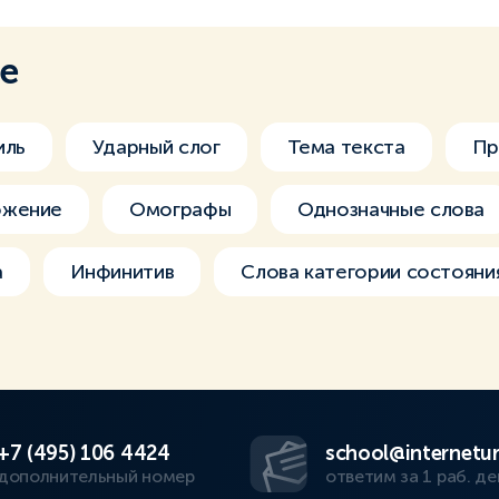
ме
иль
Ударный слог
Тема текста
Пр
ожение
Омографы
Однозначные слова
а
Инфинитив
Слова категории состояни
+7 (495) 106 4424
school@internetur
дополнительный номер
ответим за 1 раб. де