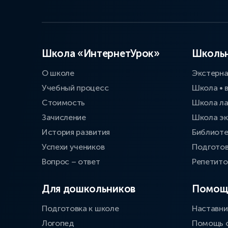
Школа «ИнтернетУрок»
Школьн
О школе
Экстерн
Учебный процесс
Школа • 
Стоимость
Школа л
Зачисление
Школа эк
История развития
Библиоте
Успехи учеников
Подготов
Вопрос – ответ
Репетит
Для дошкольников
Помощ
Подготовка к школе
Наставни
Логопед
Помощь 