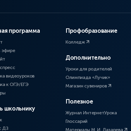
ая программа
Профобразование
ат
Колледж
в эфире
Дополнительно
айт
спресс
Уроки для родителей
ка видеоуроков
Олимпиада «Лучик»
ка к ОГЭ/ЕГЭ
Магазин сувениров
оры
Полезное
ь школьнику
Журнал ИнтернетУрока
к
Глоссарий
с ДЗ
Материалы М. И. Лазарева