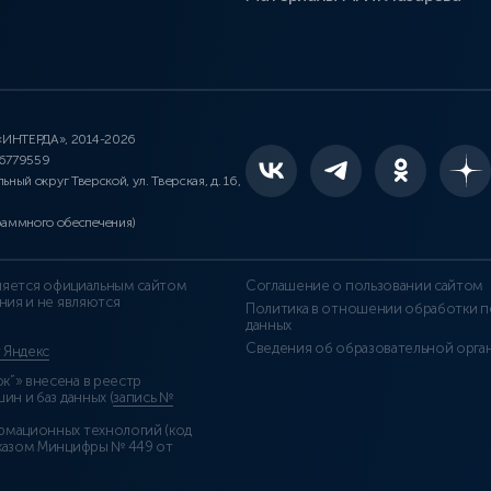
 «ИНТЕРДА», 2014-2026
46779559
льный округ Тверской, ул. Тверская, д. 16,
раммного обеспечения)
является официальным сайтом
Соглашение о пользовании сайтом
ния и не являются
Политика в отношении обработки п
данных
Сведения об образовательной орга
т Яндекс
”» внесена в реестр
н и баз данных (
запись №
рмационных технологий (код
казом Минцифры № 449 от