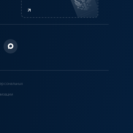
ерсональных
низации