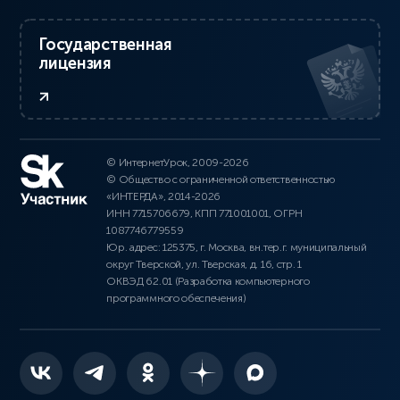
Государственная
лицензия
© ИнтернетУрок, 2009-2026
© Общество с ограниченной ответственностью
«ИНТЕРДА», 2014-2026
ИНН 7715706679, КПП 771001001, ОГРН
1087746779559
Юр. адрес: 125375, г. Москва, вн.тер.г. муниципальный
округ Тверской, ул. Тверская, д. 16, стр. 1
ОКВЭД 62.01 (Разработка компьютерного
программного обеспечения)