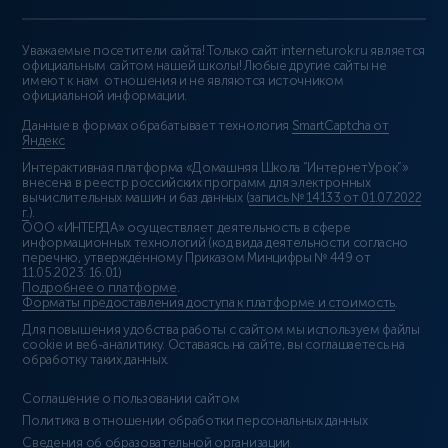
Уважаемые посетители сайта! Только сайт interneturok.ru является
официальным сайтом нашей школы! Любые другие сайты не
имеют к нам отношения и не являются источником
официальной информации.
Данные в формах обрабатывает технология
SmartCaptcha от
Яндекс
Интерактивная платформа «Домашняя Школа “ИнтернетУрок”»
внесена в реестр российских программ для электронных
вычислительных машин и баз данных (
запись № 14133 от 01.07.2022
г.
).
ООО «ИНТЕРДА» осуществляет деятельность в сфере
информационных технологий (код вида деятельности согласно
перечню, утверждённому Приказом Минцифры № 449 от
11.05.2023: 16.01)
Подробнее о платформе
.
Форматы предоставления доступа к платформе и стоимость
.
Для повышения удобства работы с сайтом мы используем файлы
cookie и веб-аналитику. Оставаясь на сайте, вы соглашаетесь на
обработку таких данных.
Соглашение о пользовании сайтом
Политика в отношении обработки персональных данных
Сведения об образовательной организации