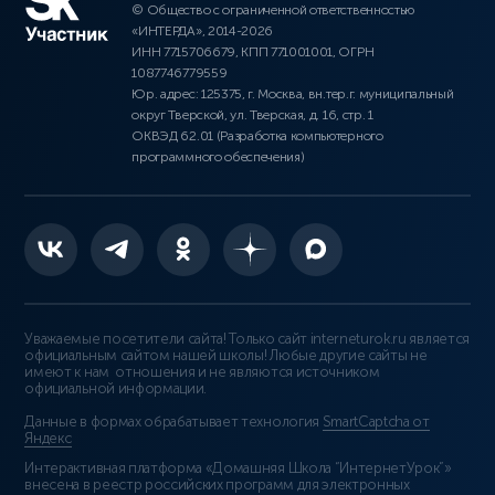
© Общество с ограниченной ответственностью
«ИНТЕРДА», 2014-2026
ИНН 7715706679, КПП 771001001, ОГРН
1087746779559
Юр. адрес: 125375, г. Москва, вн.тер.г. муниципальный
округ Тверской, ул. Тверская, д. 16, стр. 1
ОКВЭД 62.01 (Разработка компьютерного
программного обеспечения)
Уважаемые посетители сайта! Только сайт interneturok.ru является
официальным сайтом нашей школы! Любые другие сайты не
имеют к нам отношения и не являются источником
официальной информации.
Данные в формах обрабатывает технология
SmartCaptcha от
Яндекс
Интерактивная платформа «Домашняя Школа “ИнтернетУрок”»
внесена в реестр российских программ для электронных