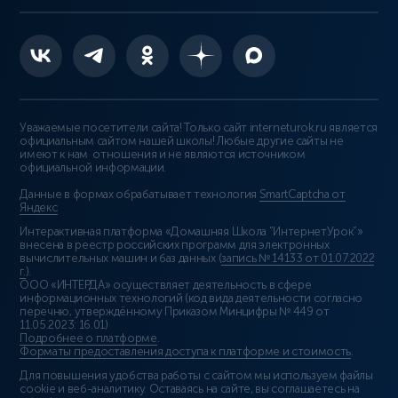
Уважаемые посетители сайта! Только сайт interneturok.ru является
официальным сайтом нашей школы! Любые другие сайты не
имеют к нам отношения и не являются источником
официальной информации.
Данные в формах обрабатывает технология
SmartCaptcha от
Яндекс
Интерактивная платформа «Домашняя Школа “ИнтернетУрок”»
внесена в реестр российских программ для электронных
вычислительных машин и баз данных (
запись № 14133 от 01.07.2022
г.
).
ООО «ИНТЕРДА» осуществляет деятельность в сфере
информационных технологий (код вида деятельности согласно
перечню, утверждённому Приказом Минцифры № 449 от
11.05.2023: 16.01)
Подробнее о платформе
.
Форматы предоставления доступа к платформе и стоимость
.
Для повышения удобства работы с сайтом мы используем файлы
cookie и веб-аналитику. Оставаясь на сайте, вы соглашаетесь на