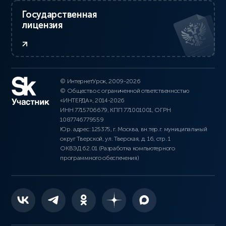
Государственная
лицензия
© ИнтернетУрок, 2009-2026
© Общество с ограниченной ответственностью
«ИНТЕРДА», 2014-2026
ИНН 7715706679, КПП 771001001, ОГРН
1087746779559
Юр. адрес: 125375, г. Москва, вн.тер.г. муниципальный
округ Тверской, ул. Тверская, д. 16, стр. 1
ОКВЭД 62.01 (Разработка компьютерного
программного обеспечения)