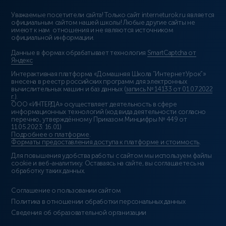
Уважаемые посетители сайта! Только сайт interneturok.ru является
официальным сайтом нашей школы! Любые другие сайты не
имеют к нам отношения и не являются источником
официальной информации.
Данные в формах обрабатывает технология
SmartCaptcha от
Яндекс
Интерактивная платформа «Домашняя Школа “ИнтернетУрок”»
внесена в реестр российских программ для электронных
вычислительных машин и баз данных (
запись № 14133 от 01.07.2022
г.
).
ООО «ИНТЕРДА» осуществляет деятельность в сфере
информационных технологий (код вида деятельности согласно
перечню, утверждённому Приказом Минцифры № 449 от
11.05.2023: 16.01)
Подробнее о платформе
.
Форматы предоставления доступа к платформе и стоимость
.
Для повышения удобства работы с сайтом мы используем файлы
cookie и веб-аналитику. Оставаясь на сайте, вы соглашаетесь на
обработку таких данных.
Соглашение о пользовании сайтом
Политика в отношении обработки персональных данных
Сведения об образовательной организации