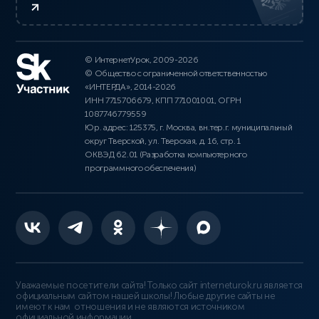
© ИнтернетУрок, 2009-2026
© Общество с ограниченной ответственностью
«ИНТЕРДА», 2014-2026
ИНН 7715706679, КПП 771001001, ОГРН
1087746779559
Юр. адрес: 125375, г. Москва, вн.тер.г. муниципальный
округ Тверской, ул. Тверская, д. 16, стр. 1
ОКВЭД 62.01 (Разработка компьютерного
программного обеспечения)
Уважаемые посетители сайта! Только сайт interneturok.ru является
официальным сайтом нашей школы! Любые другие сайты не
имеют к нам отношения и не являются источником
официальной информации.