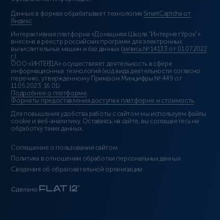
Данные в формах обрабатывает технология
SmartCaptcha от
Яндекс
Интерактивная платформа «Домашняя Школа “ИнтернетУрок”»
внесена в реестр российских программ для электронных
вычислительных машин и баз данных (
запись № 14133 от 01.07.2022
г.
).
ООО «ИНТЕРДА» осуществляет деятельность в сфере
информационных технологий (код вида деятельности согласно
перечню, утверждённому Приказом Минцифры № 449 от
11.05.2023: 16.01)
Подробнее о платформе
.
Форматы предоставления доступа к платформе и стоимость
.
Для повышения удобства работы с сайтом мы используем файлы
cookie и веб-аналитику. Оставаясь на сайте, вы соглашаетесь на
обработку таких данных.
Соглашение о пользовании сайтом
Политика в отношении обработки персональных данных
Сведения об образовательной организации