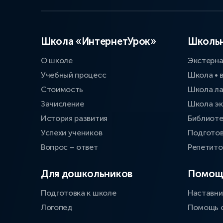
Школа «ИнтернетУрок»
Школьн
О школе
Экстерн
Учебный процесс
Школа • 
Стоимость
Школа л
Зачисление
Школа эк
История развития
Библиоте
Успехи учеников
Подготов
Вопрос – ответ
Репетит
Для дошкольников
Помощ
Подготовка к школе
Наставни
Логопед
Помощь 