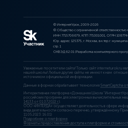
© ИнтернетУрок, 2009-2026
© Общество с ограниченной ответственностью
ИНН 7715706679, КПП 771001001, ОГРН 10877
Юр. адрес: 125375, г. Москва, вн.тер.г. муниципа
стр. 1
ОКВЭД 62.01 (Разработка компьютерного прог
Уважаемые посетители сайта! Только сайт interneturok.ru 
нашей школы! Любые другие сайты не имеют к нам отноше
источником официальной информации.
Данные в формах обрабатывает технология
SmartCaptcha о
Интерактивная платформа «Домашняя Школа “ИнтернетУрок
российских программ для электронных вычислительных маши
14133 от 01.07.2022 г.
).
ООО «ИНТЕРДА» осуществляет деятельность в сфере инфо
вида деятельности согласно перечню, утверждённому При
11.05.2023: 16.01)
Подробнее о платформе
.
Форматы предоставления доступа к платформе и стоимост