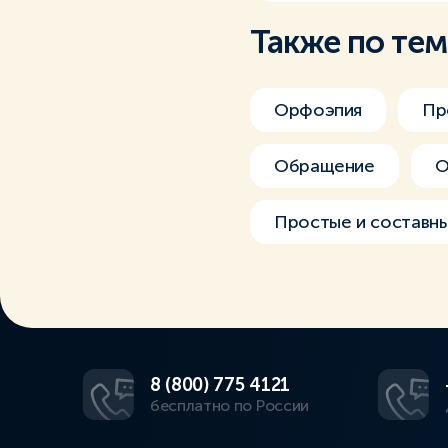
Также по те
Орфоэпия
Пр
Обращение
О
Простые и составн
8 (800) 775 4121
бесплатно по России