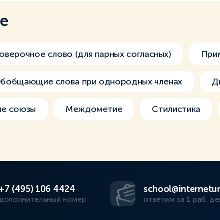
ме
оверочное слово (для парных согласных)
При
бобщающие слова при однородных членах
Д
ые союзы
Междометие
Стилистика
+7 (495) 106 4424
school@internetur
дополнительный номер
ответим за 1 раб. де