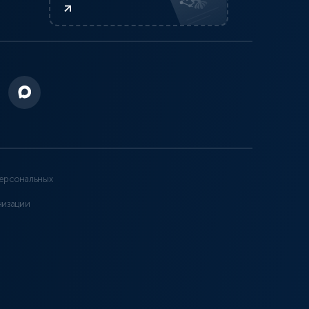
ерсональных
низации