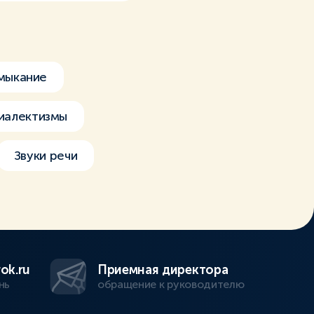
мыкание
иалектизмы
Звуки речи
ok.ru
Приемная директора
нь
обращение к руководителю