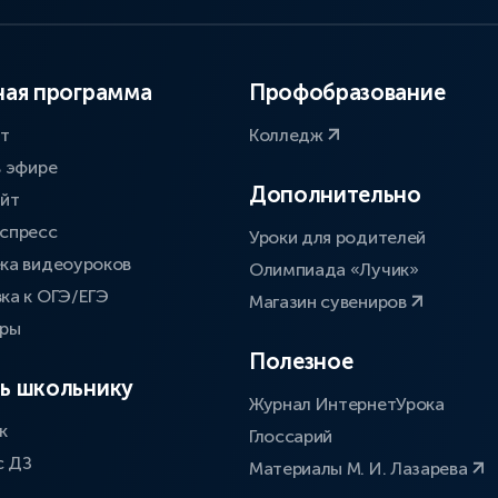
ая программа
Профобразование
ат
Колледж
в эфире
Дополнительно
айт
спресс
Уроки для родителей
ка видеоуроков
Олимпиада «Лучик»
ка к ОГЭ/ЕГЭ
Магазин сувениров
оры
Полезное
ь школьнику
Журнал ИнтернетУрока
к
Глоссарий
с ДЗ
Материалы М. И. Лазарева