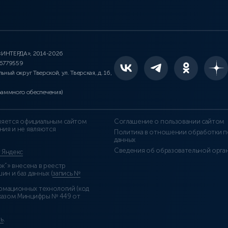
 «ИНТЕРДА», 2014-2026
46779559
льный округ Тверской, ул. Тверская, д. 16,
раммного обеспечения)
является официальным сайтом
Соглашение о пользовании сайтом
ния и не являются
Политика в отношении обработки п
данных
Сведения об образовательной орга
т Яндекс
”» внесена в реестр
н и баз данных (
запись №
рмационных технологий (код
казом Минцифры № 449 от
ь
.