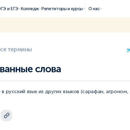
ГЭ и ЕГЭ
Колледж
Репетиторы и курсы
О нас
все термины
ванные слова
 русский язык из других языков (сарафан, агроном, б