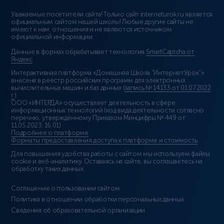
Уважаемые посетители сайта! Только сайт interneturok.ru является
официальным сайтом нашей школы! Любые другие сайты не
имеют к нам отношения и не являются источником
официальной информации.
Данные в формах обрабатывает технология
SmartCaptcha от
Яндекс
Интерактивная платформа «Домашняя Школа “ИнтернетУрок”»
внесена в реестр российских программ для электронных
вычислительных машин и баз данных (
запись № 14133 от 01.07.2022
г.
).
ООО «ИНТЕРДА» осуществляет деятельность в сфере
информационных технологий (код вида деятельности согласно
перечню, утверждённому Приказом Минцифры № 449 от
11.05.2023: 16.01)
Подробнее о платформе
.
Форматы предоставления доступа к платформе и стоимость
.
Для повышения удобства работы с сайтом мы используем файлы
cookie и веб-аналитику. Оставаясь на сайте, вы соглашаетесь на
обработку таких данных.
Соглашение о пользовании сайтом
Политика в отношении обработки персональных данных
Сведения об образовательной организации