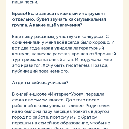
пишу песни.
Браво! Если записать каждый инструмент
отдельно, будет звучать как музыкальная
группа. А какие ещё увлечения?
Ещё пишу рассказы, участвую в конкурсах. С
сочинениями у меня всё всегда было хорошо. И
вот два года назад увидела литературный
конкурс, написала рассказ, прошла отборочный
тур, приехала на очный этап. И подумала: мне
это нравится. Хочу быть писателем. Правда,
публикаций пока немного.
А где ты сейчас учишься?
В онлайн-школе «ИнтернетУрок», перешла
сюда в восьмом классе. До этого после
районной школы училась в лицее. Родителям
надо было на пару месяцев поехать в другой
город по работе, поэтому мы с братом
перешли на семейное образование, чтобы не
пропускать школу. Думала, это на время, но