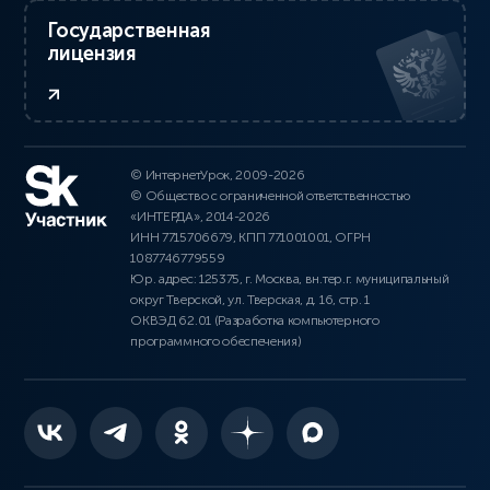
Государственная
лицензия
© ИнтернетУрок, 2009-2026
© Общество с ограниченной ответственностью
«ИНТЕРДА», 2014-2026
ИНН 7715706679, КПП 771001001, ОГРН
1087746779559
Юр. адрес: 125375, г. Москва, вн.тер.г. муниципальный
округ Тверской, ул. Тверская, д. 16, стр. 1
ОКВЭД 62.01 (Разработка компьютерного
программного обеспечения)