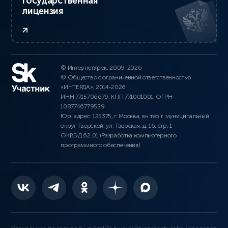
Государственная
лицензия
© ИнтернетУрок, 2009-2026
© Общество с ограниченной ответственностью
«ИНТЕРДА», 2014-2026
ИНН 7715706679, КПП 771001001, ОГРН
1087746779559
Юр. адрес: 125375, г. Москва, вн.тер.г. муниципальный
округ Тверской, ул. Тверская, д. 16, стр. 1
ОКВЭД 62.01 (Разработка компьютерного
программного обеспечения)