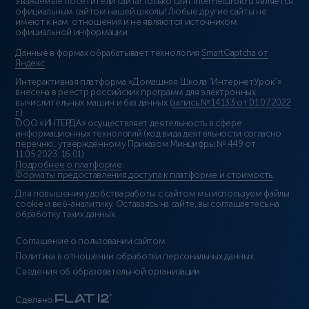
Уважаемые посетители сайта! Только сайт interneturok.ru является
официальным сайтом нашей школы! Любые другие сайты не
имеют к нам отношения и не являются источником
официальной информации.
Данные в формах обрабатывает технология
SmartCaptcha от
Яндекс
Интерактивная платформа «Домашняя Школа “ИнтернетУрок”»
внесена в реестр российских программ для электронных
вычислительных машин и баз данных (
запись № 14133 от 01.07.2022
г.
).
ООО «ИНТЕРДА» осуществляет деятельность в сфере
информационных технологий (код вида деятельности согласно
перечню, утверждённому Приказом Минцифры № 449 от
11.05.2023: 16.01)
Подробнее о платформе
.
Форматы предоставления доступа к платформе и стоимость
.
Для повышения удобства работы с сайтом мы используем файлы
cookie и веб-аналитику. Оставаясь на сайте, вы соглашаетесь на
обработку таких данных.
Соглашение о пользовании сайтом
Политика в отношении обработки персональных данных
Сведения об образовательной организации