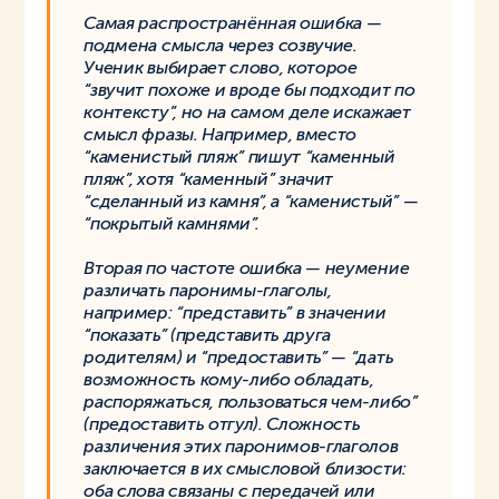
Самая распространённая ошибка —
подмена смысла через созвучие.
Ученик выбирает слово, которое
“звучит похоже и вроде бы подходит по
контексту”, но на самом деле искажает
смысл фразы. Например, вместо
“каменистый пляж” пишут “каменный
пляж”, хотя “каменный” значит
“сделанный из камня”, а “каменистый” —
“покрытый камнями”.
Вторая по частоте ошибка — неумение
различать паронимы-глаголы,
например: “представить” в значении
“показать” (представить друга
родителям) и “предоставить” — “дать
возможность кому-либо обладать,
распоряжаться, пользоваться чем-либо”
(предоставить отгул). Сложность
различения этих паронимов-глаголов
заключается в их смысловой близости:
оба слова связаны с передачей или