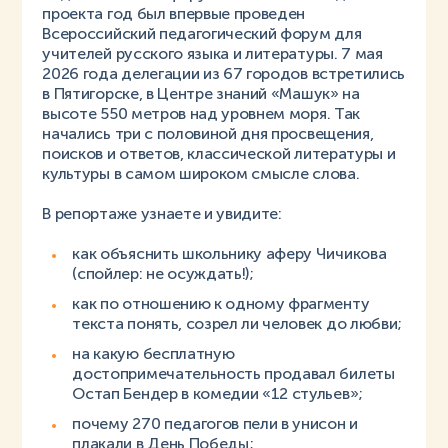
проекта год был впервые проведен
Всероссийский педагогический форум для
учителей русского языка и литературы. 7 мая
2026 года делегации из 67 городов встретились
в Пятигорске, в Центре знаний «Машук» на
высоте 550 метров над уровнем моря. Так
начались три с половиной дня просвещения,
поисков и ответов, классической литературы и
культуры в самом широком смысле слова.
В репортаже узнаете и увидите:
как объяснить школьнику аферу Чичикова
(спойлер: не осуждать!);
как по отношению к одному фрагменту
текста понять, созрел ли человек до любви;
на какую бесплатную
достопримечательность продавал билеты
Остап Бендер в комедии «12 стульев»;
почему 270 педагогов пели в унисон и
плакали в День Победы;