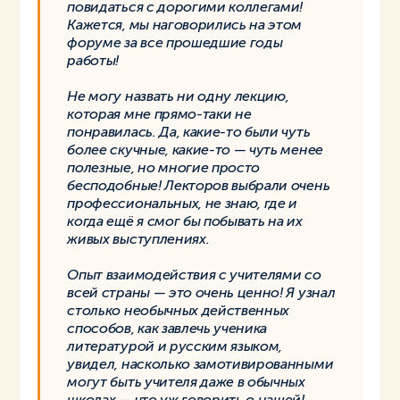
повидаться с дорогими коллегами!
Кажется, мы наговорились на этом
форуме за все прошедшие годы
работы!
Не могу назвать ни одну лекцию,
которая мне прямо-таки не
понравилась. Да, какие-то были чуть
более скучные, какие-то — чуть менее
полезные, но многие просто
бесподобные! Лекторов выбрали очень
профессиональных, не знаю, где и
когда ещё я смог бы побывать на их
живых выступлениях.
Опыт взаимодействия с учителями со
всей страны — это очень ценно! Я узнал
столько необычных действенных
способов, как завлечь ученика
литературой и русским языком,
увидел, насколько замотивированными
могут быть учителя даже в обычных
школах — что уж говорить о нашей!