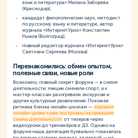
язык и литература» Милана Зиборева
(Краснодар),
кандидат филологических наук, методист
по русскому языку и литературе, автор
журнала «ИнтернетУрок» Константин
Рыжов (Волгоград),
главный редактор журнала «ИнтернетУрок»
Светлана Сергеева (Москва).
Перезнакомились: обмен опытом,
полезные связи, новые роли
Возможно, главный секрет форума — в смене
деятельности: лекции сменяли спорт, а к
мастер-классам разогревали экскурсии и
другие культурные развлечения. Похожая
ритмика близка онлайн-школам —
хорошие
онлайн-уроки тоже построены на принципе
смены деятельности
: от тизеров через
видеоуроки до тренажёров и ДЗ. Однако на
форуме наша делегация буквально «оказалась
по другую сторону экрана», за партой — на