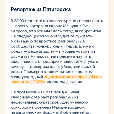
Репортаж из Пятигорска
В 22:00 педагоги по литературе не спешат спать
— поют у костра на склоне Машука «Как
здорово, что все мы здесь сегодня собрались».
На следующее утро они будут обсуждать
мотивацию подростков, региональные
сообщества, конкурс юных чтецов. Ближе к
обеду — решать дилеммы уровня «стоит ли
осуждать Чичикова или полезнее научить
школьников его предприимчивости?». И уже к
вечеру — тренироваться в убеждении силой
слова. Примерно в таком ритме и пролетел
международный
педагогический форум «Живая
классика — 2026»
: на одном дыхании.
На протяжении 10 лет фонд «Живая
классика» собирает региональных и
национальных кураторов одноименного
конкурса на осеннем Международном
педагогическом форуме. В юбилейный для