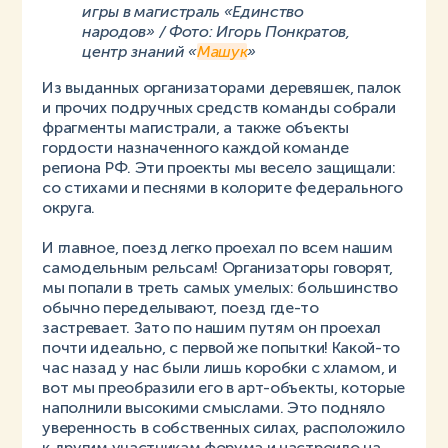
игры в магистраль «Единство
народов» / Фото: Игорь Понкратов,
центр знаний «
Машук
»
Из выданных организаторами деревяшек, палок
и прочих подручных средств команды собрали
фрагменты магистрали, а также объекты
гордости назначенного каждой команде
региона РФ. Эти проекты мы весело защищали:
со стихами и песнями в колорите федерального
округа.
И главное, поезд легко проехал по всем нашим
самодельным рельсам! Организаторы говорят,
мы попали в треть самых умелых: большинство
обычно переделывают, поезд где-то
застревает. Зато по нашим путям он проехал
почти идеально, с первой же попытки! Какой-то
час назад у нас были лишь коробки с хламом, и
вот мы преобразили его в арт-объекты, которые
наполнили высокими смыслами. Это подняло
уверенность в собственных силах, расположило
к другим участникам форума и настроило на