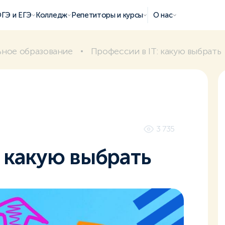
ГЭ и ЕГЭ
Колледж
Репетиторы и курсы
О нас
ное образование
Профессии в IT: какую выбрать
3 735
: какую выбрать