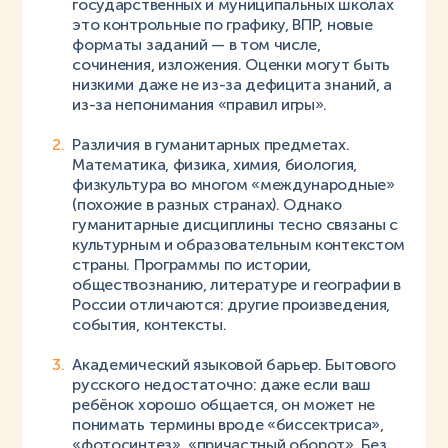
государственных и муниципальных школах
это контрольные по графику, ВПР, новые
форматы заданий — в том числе,
сочинения, изложения. Оценки могут быть
низкими даже не из-за дефицита знаний, а
из-за непонимания «правил игры».
Различия в гуманитарных предметах.
Математика, физика, химия, биология,
физкультура во многом «международные»
(похожие в разных странах). Однако
гуманитарные дисциплины тесно связаны с
культурным и образовательным контекстом
страны. Программы по истории,
обществознанию, литературе и географии в
России отличаются: другие произведения,
события, контексты.
Академический языковой барьер. Бытового
русского недостаточно: даже если ваш
ребёнок хорошо общается, он может не
понимать термины вроде «биссектриса»,
«фотосинтез», «причастный оборот». Без