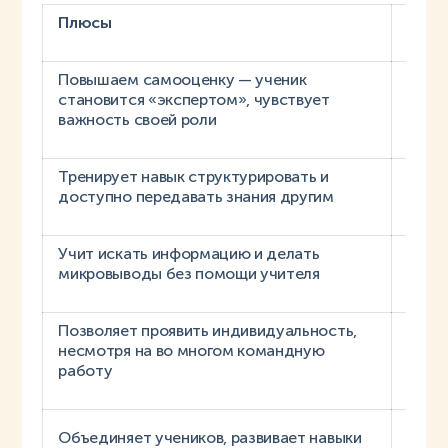
Плюсы
Мин
Повышаем самооценку — ученик
Техни
становится «экспертом», чувствует
наде
важность своей роли
Тренирует навык структурировать и
Не вс
доступно передавать знания другим
снизи
Учит искать информацию и делать
Не вс
микровыводы без помощи учителя
кома
Позволяет проявить индивидуальность,
Подх
несмотря на во многом командную
труд
работу
Подх
Объединяет учеников, развивает навыки
слож