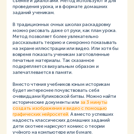
съёмке и диалогами. Метод используют и для
проведения урока, и в формате домашних
заданий ученикам.
В традиционных очных школах раскадровку
можно рисовать даже от руки, как план урока.
Метод позволяет более увлекательно
рассказывать теорию и синхронно показывать
на экране иллюстрации или видео. Или хотя бы
вовремя показать ученикам заготовленные
печатные материалы. Так сказанное
подкрепляется визуальным образом и
запечатлевается в памяти.
Вместо чтения учебников юным историкам
будет интереснее почувствовать себя
очевидцами Куликовской битвы. Можно найти
исторические документы или
за 3 минуты
создать изображения и видео с помощью
графических нейросетей.
А вместо успевших
надоесть классических домашних заданий
дети охотнее нарисуют комикс о теории
учёного на компьютере или бумаге.