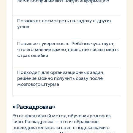
легче воспринимают новую информацию
Позволяет посмотреть на задачу с других
П
углов
п
Повышает уверенность. Ребёнок чувствует,
М
что его мнение важно, перестаёт испытывать
с
страх ошибки
Подходит для организационных задач,
Н
решение можно получить сразу после
в
мозгового штурма
«Раскадровка»
Этот креативный метод обучения родом из
кино. Раскадровка — это изображение
последовательности сцен с подсказками о