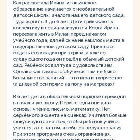
Как рассказала Ирина, итальянское
образование начинается с необязательной
детской школы, аналога нашего детского сада.
Туда ходят с 3 до 6 лет. Дети привыкают к
коллективу и социализируются. Когда Ирина
переехала жить в Милан перед началом
учебного года, для её сына не нашлось места в
государственном детском саду. Пришлось
отдать его в садик при церкви, а уже со
следующего года он пошёл в обычный детский
сад. Ребёнок ходил туда с удовольствием.
Однако как такового обучения там не было.
Большинство занятий — это игра и творчество
(и дневной сон прямо на полу на матрасах).
В 6 лет дети в обязательном порядке переходят
в начальную школу. Первые годы они учат
основы: чтение, письмо, математику. Нет
серьёзного акцента на оценках. Учителя больше
фокусируются на том, чтобы ребёнок учился
учиться, а не на том, чтобы он получал знания.
При этом программа очень ограниченная,