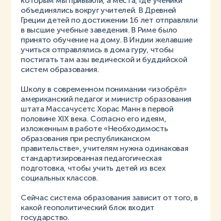
которым мы привыкли, а места, где ученики
объединялись вокруг учителей. В Древней
Греции детей по достижении 16 лет отправляли
в высшие учебные заведения. В Риме было
принято обучение на дому. В Индии желавшие
учиться отправлялись в дома гуру, чтобы
постигать там азы ведической и буддийской
систем образования.
Школу в современном понимании «изобрёл»
американский педагог и министр образования
штата Массачусетс Хорас Манн в первой
половине XIX века. Согласно его идеям,
изложенным в работе «Необходимость
образования при республиканском
правительстве», учителям нужна одинаковая
стандартизированная педагогическая
подготовка, чтобы учить детей из всех
социальных классов.
Сейчас система образования зависит от того, в
какой геополитический блок входит
государство.