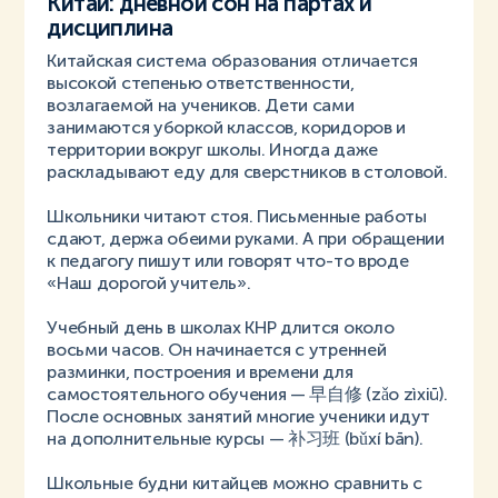
Китай: дневной сон на партах и
дисциплина
Китайская система образования отличается
высокой степенью ответственности,
возлагаемой на учеников. Дети сами
занимаются уборкой классов, коридоров и
территории вокруг школы. Иногда даже
раскладывают еду для сверстников в столовой.
Школьники читают стоя. Письменные работы
сдают, держа обеими руками. А при обращении
к педагогу пишут или говорят что-то вроде
«Наш дорогой учитель».
Учебный день в школах КНР длится около
восьми часов. Он начинается с утренней
разминки, построения и времени для
самостоятельного обучения — 早自修 (zǎo zìxiū).
После основных занятий многие ученики идут
на дополнительные курсы — 补习班 (bǔxí bān).
Школьные будни китайцев можно сравнить с