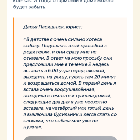
кое-как. И тогда о гармонии в доме можно
будет забыть.
Дарья Пасишнюк, юрист:
«В детстве я очень сильно хотела
собаку. Подошла с этой просьбой к
родителям, и они сразу мне не
отказали. В ответ на мою просьбу они
предложили мне в течение 2 недель
вставать в 6:00 утра перед школой,
выходить на улицу, гулять там 20 минут
и возвращаться домой. В первый день я
встала очень воодушевлённая,
походила в темноте и пришла домой,
следующие два дня я уже неохотно
вставала, на четвёртый или пятый день
я выключила будильник и легла спать со
словами, что собака мне уже не
нужна».