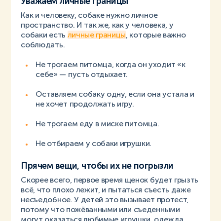
Уважаем личные границы
Как и человеку, собаке нужно личное
пространство. И так же, как у человека, у
собаки есть
личные границы
, которые важно
соблюдать.
Не трогаем питомца, когда он уходит «к
себе» — пусть отдыхает.
Оставляем собаку одну, если она устала и
не хочет продолжать игру.
Не трогаем еду в миске питомца.
Не отбираем у собаки игрушки.
Прячем вещи, чтобы их не погрызли
Скорее всего, первое время щенок будет грызть
всё, что плохо лежит, и пытаться съесть даже
несъедобное. У детей это вызывает протест,
потому что пожёванными или съеденными
могут оказаться любимые игрушки, одежда,