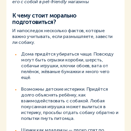
его с собой в pet-friendly магазины
К чему стоит морально
подготовиться?
И напоследок несколько фактов, которые
важно учитывать, если размышляете, завести
ли собаку.
Дома придётся убираться чаще. Повсюду
могут быть огрызки коробки, шерсть,
собачьи игрушки, клочки обоев, вата от
пелёнок, жёваные бумажки и много чего
ещё.
Возможны детские истерики. Придётся
долго объяснять ребёнку, как
взаимодействовать с собакой. Любая
покусанная игрушка может вылиться в
истерику, просьбы отдать собаку обратно и
попытки пнуть питомца.
Щенки как младенцы — плохо спят по