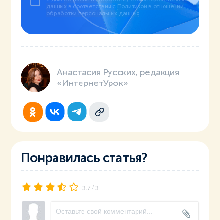
данных
в соответствии с
Политикой в отношении
обработки персональных данных
.
Анастасия Русских, редакция
«ИнтернетУрок»
Понравилась статья?
/
3.7
3