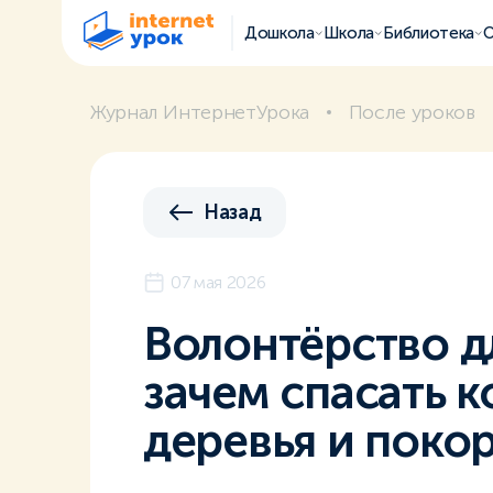
Дошкола
Школа
Библиотека
О
Журнал ИнтернетУрока
После уроков
Назад
07 мая 2026
Волонтёрство д
зачем спасать к
деревья и поко