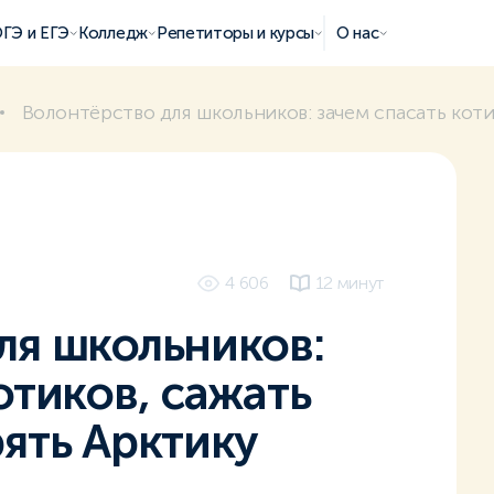
ГЭ и ЕГЭ
Колледж
Репетиторы и курсы
О нас
Волонтёрство для школьников: зачем спасать коти
4 606
12 минут
ля школьников:
отиков, сажать
рять Арктику