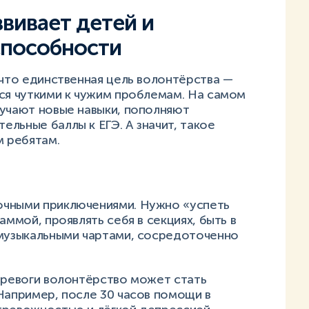
звивает детей и
способности
 что единственная цель волонтёрства —
ься чуткими к чужим проблемам. На самом
лучают новые навыки, пополняют
льные баллы к ЕГЭ. А значит, такое
м ребятам.
очными приключениями. Нужно «успеть
аммой, проявлять себя в секциях, быть в
 музыкальными чартами, сосредоточенно
тревоги волонтёрство может стать
Например, после 30 часов помощи в