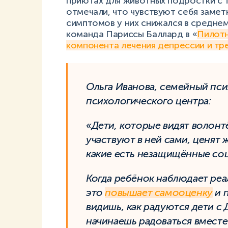
приютах для животных подростки с 
отмечали, что чувствуют себя замет
симптомов у них снижался в среднем
команда Париссы Баллард в «
Пилотн
компонента лечения депрессии и тр
Ольга Иванова, семейный пси
психологического центра:
«Дети, которые видят волонт
участвуют в ней сами, ценят
какие есть незащищённые со
Когда ребёнок наблюдает реа
это
повышает самооценку
и п
видишь, как радуются дети с 
начинаешь радоваться вместе