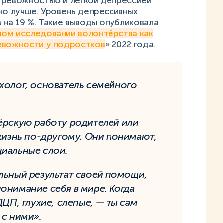
тревожностью и лёгкой депрессией
но лучше. Уровень депрессивных
 на 19 %. Такие выводы опубликовала
ом исследовании волонтёрства как
евожности у подростков
» 2022 года.
холог, основатель семейного
ёрскую работу родителей или
 жизнь по-другому. Они понимают,
циальные слои.
льный результат своей помощи,
онимание себя в мире. Когда
ДЦП, глухие, слепые, — ты сам
 с ними».