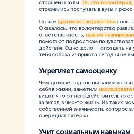
старшей школы.
Те, кто волонтёрил,
стремились поступать в вузы и реже
Позже
другие исследователи
попыта
Оказалось, что волонтёрство развив
ответственность,
навыки планирован
помогают подросткам почувствовать
действия. Одно дело — опоздать на у
тебя собака из приюта сегодня не вы
Укрепляет самооценку
Чем дольше подростки занимаются 
себя в жизни, заметили
исследовател
видит, что от него действительно ест
за вклад в чью-то жизнь. Из таких 
собственной значимости, которое вл
очередная пятёрка.
Учит социальным навыкам