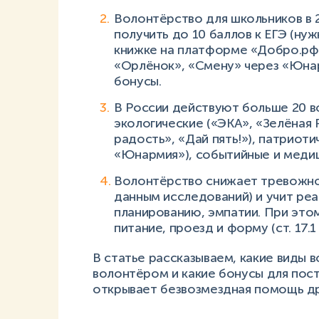
Волонтёрство для школьников в 
получить до 10 баллов к ЕГЭ (ну
книжке на платформе «Добро.рф»)
«Орлёнок», «Смену» через «Юна
бонусы.
В России действуют больше 20 в
экологические («ЭКА», «Зелёная 
радость», «Дай пять!»), патриот
«Юнармия»), событийные и медиц
Волонтёрство снижает тревожно
данным исследований) и учит ре
планированию, эмпатии. При это
питание, проезд и форму (ст. 17.1
В статье рассказываем, какие виды в
волонтёром и какие бонусы для пост
открывает безвозмездная помощь др