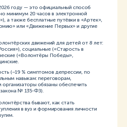
2026 году — это официальный способ
жно минимум 20 часов в электронной
, а также бесплатные путёвки в «Артек»,
рмию» или «Движение Первых» и другие
олонтёрских движений для детей от 8 лет:
Россия»), социальные («Старость в
ические («Волонтёры Победы»,
инские.
сть (−19 % симптомов депрессии, по
альным навыкам: переговорам,
м организаторы обязаны обеспечить
 закона № 135-ФЗ).
олонтёрства бывают, как стать
упления в вуз и формирования личности
угим.