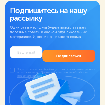
Подпишитесь на нашу
рассылку
Один раз в месяц мы будем присылать вам
полезные советы и анонсы опубликованных
материалов. И, конечно, никакого спама.
Подписаться
Я даю
согласие на обработку своих персональных данных
в соответствии с
Политикой в отношении обработки
персональных данных
.