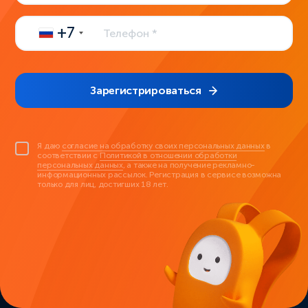
+7
Зарегистрироваться
Я даю
согласие на обработку своих персональных данных
в
соответствии с
Политикой в отношении обработки
персональных данных
, а также на получение рекламно-
информационных рассылок. Регистрация в сервисе возможна
только для лиц, достигших 18 лет.