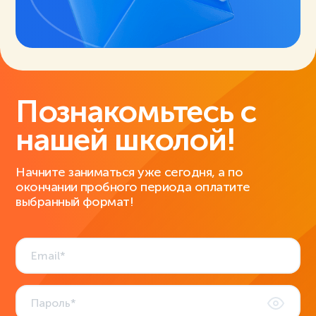
Познакомьтесь с
нашей школой!
Начните заниматься уже сегодня, а по
окончании пробного периода оплатите
выбранный формат!