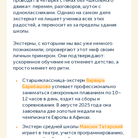
проводят в четырёх стенах без «школьного
движа»: перемен, разговоров, шуток с
одноклассниками. Однако на самом деле
экстернат не лишает ученика всех этих
радостей, а переносит их за пределы здания
школы.
Экстерны, с которыми мы вас уже немного
познакомили, опровергают этот миф своим
личным примером. Они подтверждают:
ускоренное обучение не отменяет детство, а
просто меняет его ритм.
Старшеклассница-экстерн
Варвара
Барабашова
успевает профессионально
заниматься синхронным плаванием по 10–
12 часов в день, ездит на сборы и
соревнования. В августе 2025 года она
завоевала две золотые медали на
чемпионате Европы в Афинах.
Экстерн средней школы
Максим Татарский
играет в театре, учится программированию,