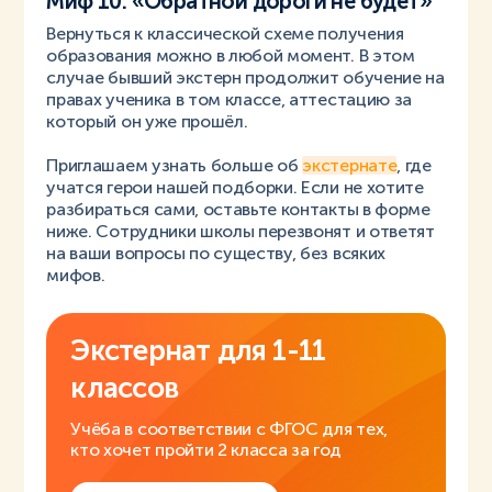
Миф 10. «Обратной дороги не будет»
Вернуться к классической схеме получения
образования можно в любой момент. В этом
случае бывший экстерн продолжит обучение на
правах ученика в том классе, аттестацию за
который он уже прошёл.
Приглашаем узнать больше об
экстернате
, где
учатся герои нашей подборки. Если не хотите
разбираться сами, оставьте контакты в форме
ниже. Сотрудники школы перезвонят и ответят
на ваши вопросы по существу, без всяких
мифов.
Экстернат
для 1-11
классов
Учёба в соответствии с ФГОС для тех,
кто хочет пройти 2 класса за год