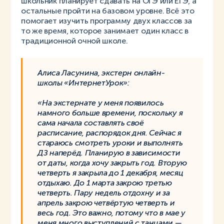
школьник планирует сдавать на ОГЭ или ЕГЭ, а
остальные пройти на базовом уровне. Всё это
помогает изучить программу двух классов за
то же время, которое занимает один класс в
традиционной очной школе.
Алиса Ласунина, экстерн онлайн-
школы «ИнтернетУрок»:
«На экстернате у меня появилось
намного больше времени, поскольку я
сама начала составлять своё
расписание, распорядок дня. Сейчас я
стараюсь смотреть уроки и выполнять
ДЗ наперёд. Планирую в зависимости
от даты, когда хочу закрыть год. Вторую
четверть я закрыла до 1 декабря, месяц
отдыхаю. До 1 марта закрою третью
четверть. Пару недель отдохну и за
апрель закрою четвёртую четверть и
весь год. Это важно, потому что в мае у
меня много выступлений с танцами —