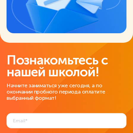
Познакомьтесь с
нашей школой!
Начните заниматься уже сегодня, а по
окончании пробного периода оплатите
выбранный формат!