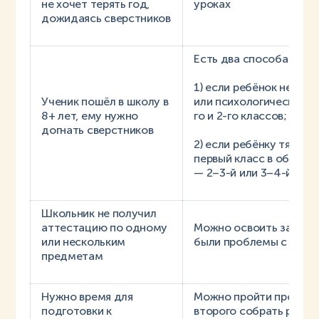
не хочет терять год,
уроках
дожидаясь сверстников
Есть два способа догн
1) если ребёнок не пош
Ученик пошёл в школу в
или психологической н
8+ лет, ему нужно
го и 2-го классов;
догнать сверстников
2) если ребёнку тяжело
первый класс в обычно
— 2–3-й или 3–4-й кла
Школьник не получил
аттестацию по одному
Можно освоить за один
или нескольким
были проблемы с аттес
предметам
Нужно время для
Можно пройти программ
подготовки к
второго собрать реком