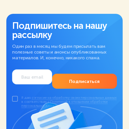
Подпишитесь на нашу
рассылку
Один раз в месяц мы будем присылать вам
полезные советы и анонсы опубликованных
материалов. И, конечно, никакого спама.
Подписаться
Я даю
согласие на обработку своих персональных данных
в соответствии с
Политикой в отношении обработки
персональных данных
.