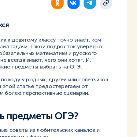
хся
к к девятому классу точно знает, кем
елил задачи. Такой подросток уверенно
обязательных математики и русского
е всегда знают, чего они хотят. И,
какие предметы выбрать на ОГЭ.
 поводу у родных, друзей или советчиков
 В этой статье предостерегаем от
ем более перспективные сценарии.
ть предметы ОГЭ?
ые советы из любительских каналов и
привести к фиаско.