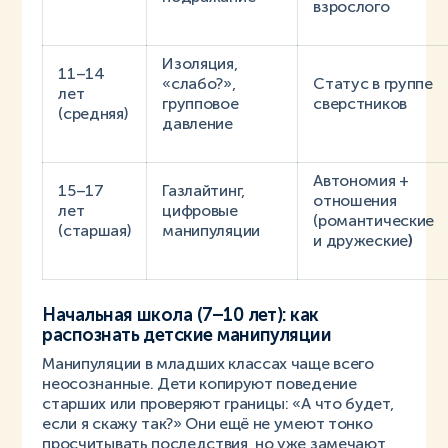
взрослого
Изоляция,
11–14
«слабо?»,
Статус в группе
лет
групповое
сверстников
(средняя)
давление
Автономия +
15–17
Газлайтинг,
отношения
лет
цифровые
(романтические
(старшая)
манипуляции
и дружеские
)
Начальная школа (7–10 лет): как
распознать детские манипуляции
Манипуляции в младших классах чаще всего
неосознанные. Дети копируют поведение
старших или проверяют границы: «А что будет,
если я скажу так?» Они ещё не умеют тонко
просчитывать последствия, но уже замечают,