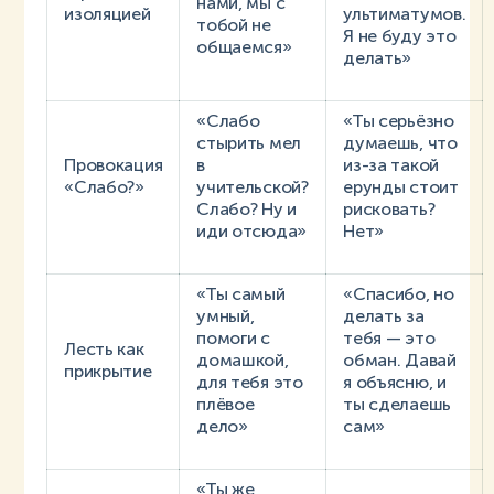
нами, мы с
изоляцией
ультиматумов.
тобой не
Я не буду это
общаемся»
делать»
«Слабо
«Ты серьёзно
стырить мел
думаешь, что
Провокация
в
из-за такой
«Слабо?»
учительской?
ерунды стоит
Слабо? Ну и
рисковать?
иди отсюда»
Нет»
«Ты самый
«Спасибо, но
умный,
делать за
помоги с
тебя — это
Лесть как
домашкой,
обман. Давай
прикрытие
для тебя это
я объясню, и
плёвое
ты сделаешь
дело»
сам»
«Ты же