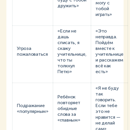
могу с
дружить»
тобой
играть»
«Если не
«Это
дашь
неправда.
списать, я
Пойдём
Угроза
скажу
вместе к
пожаловаться
учительнице,
учительнице
что ты
и расскажем
толкнул
всё как
Петю»
есть»
«Я не буду
так
Ребёнок
говорить.
повторяет
Подражание
Если тебе
обидные
«популярным»
это не
слова за
нравится —
«главным»
не делай
сам»