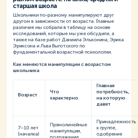
старшая школа
Школьники по-разному манипулируют друг
другом в зависимости от возраста. Главные
различия мы собрали в таблицу на основе
исследований, которые мы уже обсудили, а
также на базе работ Даниила Эльконина, Эрика
Эриксона и Льва Выготского по
фундаментальной возрастной психологии.
Как меняются манипуляции с возрастом
школьника
Главная
Что
потребность,
Возраст
характерно
на которую
давят
Принадлежность
Прямолинейные
7–10 лет
к группе,
манипуляции,
(началка)
одобрение
подражание