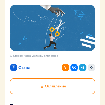
Обложка: Anton Vierietin / Shutterstock
Статья
Оглавление