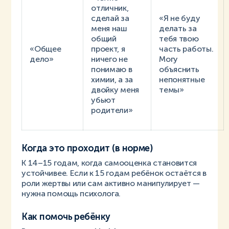
отличник,
сделай за
«Я не буду
меня наш
делать за
общий
тебя твою
«Общее
проект, я
часть работы.
дело»
ничего не
Могу
понимаю в
объяснить
химии, а за
непонятные
двойку меня
темы»
убьют
родители»
Когда это проходит (в норме)
К 14–15 годам, когда самооценка становится
устойчивее. Если к 15 годам ребёнок остаётся в
роли жертвы или сам активно манипулирует —
нужна помощь психолога.
Как помочь ребёнку