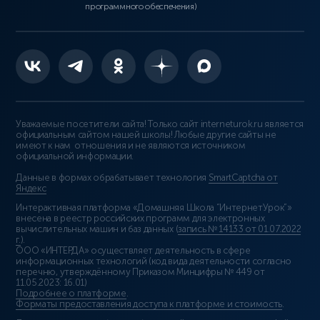
программного обеспечения)
Уважаемые посетители сайта! Только сайт interneturok.ru является
официальным сайтом нашей школы! Любые другие сайты не
имеют к нам отношения и не являются источником
официальной информации.
Данные в формах обрабатывает технология
SmartCaptcha от
Яндекс
Интерактивная платформа «Домашняя Школа “ИнтернетУрок”»
внесена в реестр российских программ для электронных
вычислительных машин и баз данных (
запись № 14133 от 01.07.2022
г.
).
ООО «ИНТЕРДА» осуществляет деятельность в сфере
информационных технологий (код вида деятельности согласно
перечню, утверждённому Приказом Минцифры № 449 от
11.05.2023: 16.01)
Подробнее о платформе
.
Форматы предоставления доступа к платформе и стоимость
.