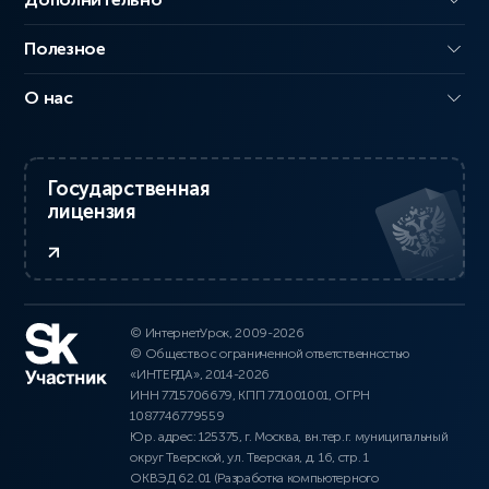
Полезное
О нас
Государственная
лицензия
© ИнтернетУрок, 2009-2026
© Общество с ограниченной ответственностью
«ИНТЕРДА», 2014-2026
ИНН 7715706679, КПП 771001001, ОГРН
1087746779559
Юр. адрес: 125375, г. Москва, вн.тер.г. муниципальный
округ Тверской, ул. Тверская, д. 16, стр. 1
ОКВЭД 62.01 (Разработка компьютерного